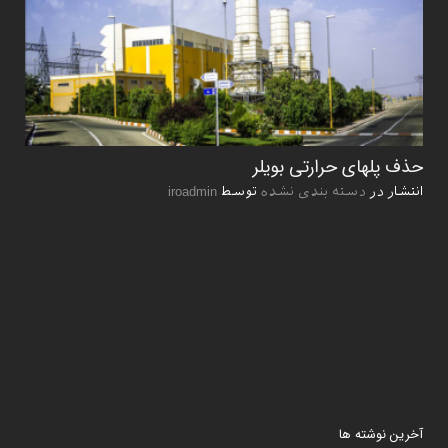
ﺣﺬف ﭘﻠﻬﺎی ﺣﺮارﺗﯽ ﺑﻮﯾﻠﺮ
انتشار در
دسته بندی نشده
توسط
iroadmin
آخرین نوشته ها