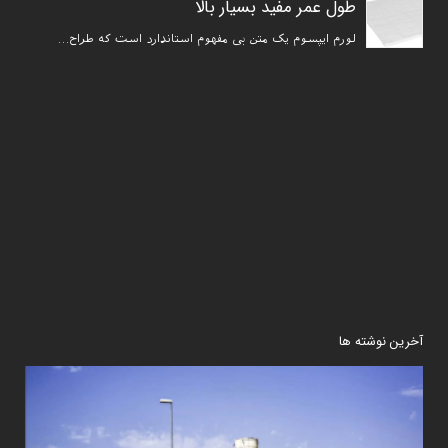
ﻃﻮل ﻋﻤﺮ ﻣﻔﯿﺪ ﺑﺴﯿﺎر ﺑﺎﻻ
لورم ایپسوم یک متن بی مفهوم استاندارد است که طراح…
آخرین نوشته ها
درام
انتش