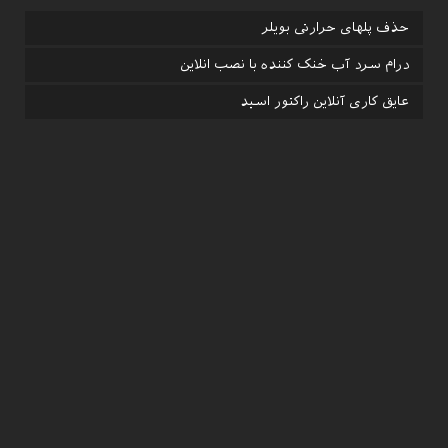
ﺣﺬف ﭘﻠﻬﺎی ﺣﺮارﺗﯽ ﺑﻮﯾﻠﺮ
درام ﺳﺮد آب ﺧﻨﮏ ﮐﻨﻨﺪه ﺑﺎ ﻧﺼﺐ اﻧﻼﯾﻦ
ﻋﺎﯾﻖ ﮐﺎری آﻧﻼﯾﻦ راﮐﺘﻮر اﺳﯿﺪ