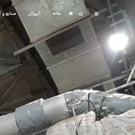
خانه
آیروژل
صنایع و ک