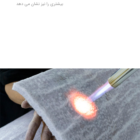
ﺑﯿﺸﺘﺮی را ﻧﯿﺰ ﻧﺸﺎن ﻣﯽ دﻫﺪ