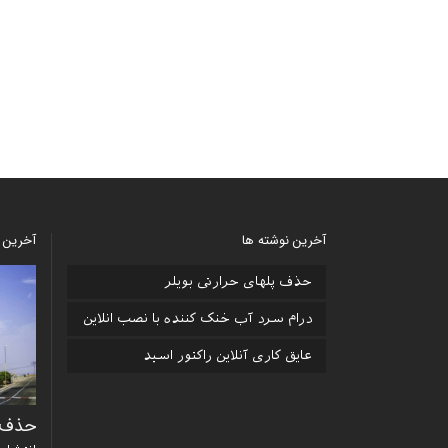
آخرین نوشته ها
آخرین 
ﺣﺬف ﭘﻠﻬﺎی ﺣﺮارﺗﯽ ﺑﻮﯾﻠﺮ
درام ﺳﺮد آب ﺧﻨﮏ ﮐﻨﻨﺪه ﺑﺎ ﻧﺼﺐ اﻧﻼﯾﻦ
ﻋﺎﯾﻖ ﮐﺎری آﻧﻼﯾﻦ راﮐﺘﻮر اﺳﯿﺪ
ﻋﺎﯾﻖ ژاﮐﺘﯽ اﮔﺰاﺳﺖ ﻻﯾﻨﺮ ﺗﻮرﺑﯿﻦ
ﺣﺬف ﭘ