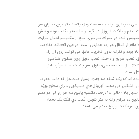
ﺳﯽ ﻧﺎﻧﻮﻣﺘﺮی ﺑﻮده و ﻣﺴﺎﺣﺖ وﯾﮋه ﭘﺎﻧﺼﺪ ﻣﺘﺮ ﻣﺮﺑﻊ ﺑﻪ ازای ﻫﺮ
 ﺻﺪم و ﺑﻠﻨﮑﺖ آﯾﺮوژل دو ﮔﺮم ﺑﺮ ﺳﺎﻧﺘﯿﻤﺘﺮ ﻣﮑﻌﺐ ﺑﻮده و ﺑﯿﺶ
ﺤﺒﻮس ﺷﺪه در ﺣﻔﺮات ﻧﺎﻧﻮﻣﺘﺮی ﻣﺎﻧﻊ از ﻣﮑﺎﻧﯿﺴﻢ اﻧﺘﻘﺎل ﺣﺮارت
 ﻣﺎﻧﻊ از اﻧﺘﻘﺎل ﺣﺮارت ﻫﺪاﯾﺘﯽ اﺳﺖ. در ﻋﯿﻦ اﻧﻌﻄﺎف، ﻣﻘﺎوﻣﺖ
ﻻ ﺑﻮده و ﻧﻔﺮات ﺑﺪون ﺗﺨﺮﯾﺐ ﻋﺎﯾﻖ ﻣﯽ ﺗﻮاﻧﻨﺪ روی آن راه
 ﻋﺎﯾﻖ، ﻧﺼﺐ ﺳﺮﯾﻊ و راﺣﺖ، ﻧﺼﺐ دﻗﯿﻖ روی ﺳﻄﻮح ﻫﻨﺪﺳﯽ
 ﻣﺸﮑﻼت زﯾﺴﺖ ﻣﺤﯿﻄﯽ، ﻃﻮل ﻋﻤﺮ ﭼﻨﺪ ده ﺳﺎﻟﻪ ﻣﻮﺛﺮ، ﻋﺎﯾﻖ
ژل اﺳﺖ.
ﺷﺪه اﻧﺪ ﮐﻪ ﯾﮏ ﺷﺒﮑﻪ ﺳﻪ ﺑﻌﺪي ﺑﺴﯿﺎر ﻣﺘﺨﻠﺨﻞ ﮐﻪ ﻏﺎﻟﺐ ﺣﻔﺮات
 50 ﻧﺎﻧﻮﻣﺘﺮ ﻣﯽﺑﺎﺷﺪ، را ﺗﺸﮑﯿﻞ ﻣﯽ دﻫﻨﺪ. آﯾﺮوژلﻫﺎي ﺳﯿﻠﯿﮑﺎﯾﯽ داراي ﺳﻄﺢ وﯾﮋه
ﺑﺎﻻ 500اﻟﯽ 1200ﻣﺘﺮ ﻣﺮﺑﻊ ﺑﺮ ﮔﺮم، ﺗﺨﻠﺨﻞ ﺑﺴﯿﺎر ﺑﺎﻻ 80اﻟﯽ 98درﺻﺪ، داﻧﺴﯿﻪ ﭘﺎﯾﯿﻦ ﺳﻪ ﻫﺰارم اﻟﯽ دو دﻫﻢ
ﯾﯿﻦ ده ﻫﺰارم وات ﺑﺮ ﻣﺘﺮ ﮐﻠﻮﯾﻦ، ﺛﺎﺑﺖ دي اﻟﮑﺘﺮﯾﮏ ﺑﺴﯿﺎر
ﻦ ﺗﻘﺮﯾﺒﺎً ﯾﮏ و ﭘﻨﺞ ﺻﺪم ﻣﯽ ﺑﺎﺷﻨﺪ.