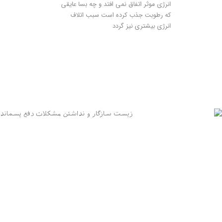
اﻧﺮژی ﻣﻮﺛﺮ اﺗﻔﺎق ﻧﻤﯽ اﻓﺘﺪ و ﭼﻪ ﺑﺴﺎ ﻋﺎﯾﻘﯽ
ﮐﻪ رﻃﻮﺑﺖ ﺟﺬب ﮐﺮده اﺳﺖ ﺳﺒﺐ اﺗﻼف
اﻧﺮژی ﺑﯿﺸﺘﺮی ﻧﯿﺰ ﮔﺮدد