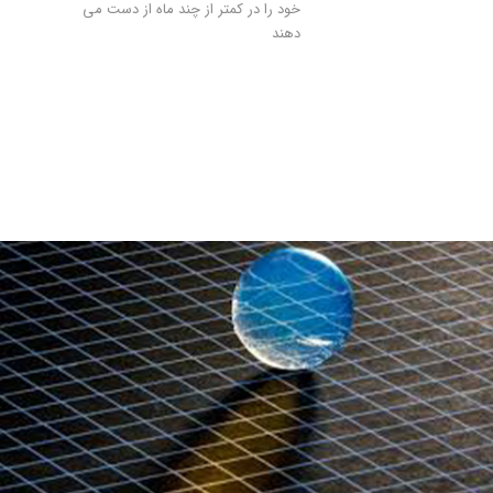
ﺧﻮد را در ﮐﻤﺘﺮ از ﭼﻨﺪ ﻣﺎه از دﺳﺖ ﻣﯽ
دﻫﻨﺪ