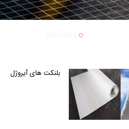
بلنکت های آﯾﺮوژل