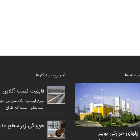
نوشته ها
آخرین نمونه کارها
درام ﺳﺮد آب ﺧﻨﮏ ﮐﻨﻨﺪه ﺑﺎ ﻧﺼﺐ
قابلیت نصب آنلاین
اﻧﻼﯾﻦ
لورم ایپسوم یک متن بی مفه
انتشار در دسته‌بندی نشده توسط
استاندارد است که طراح…
iroadmin
خوردگی زیر سطح عای
ﻠﻬﺎی ﺣﺮارﺗﯽ ﺑﻮﯾﻠﺮ