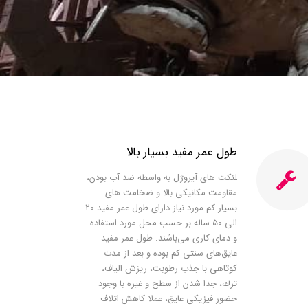
ﻃﻮل ﻋﻤﺮ ﻣﻔﯿﺪ ﺑﺴﯿﺎر ﺑﺎﻻ
ﻠﻨﮑﺖ ﻫﺎی آﯾﺮوژل ﺑﻪ واﺳﻄﻪ ﺿﺪ آب ﺑﻮدن،
ﻣﻘﺎوﻣﺖ ﻣﮑﺎﻧﯿﮑﯽ ﺑﺎﻻ و ﺿﺨﺎﻣﺖ ﻫﺎی
ﺑﺴﯿﺎر ﮐﻢ ﻣﻮرد ﻧﯿﺎز دارای ﻃﻮل ﻋﻤﺮ ﻣﻔﯿﺪ 20
اﻟﯽ 50 ﺳﺎﻟﻪ ﺑﺮ ﺣﺴﺐ ﻣﺤﻞ ﻣﻮرد اﺳﺘﻔﺎده
و دﻣﺎی ﮐﺎری ﻣﯽﺑﺎﺷﻨﺪ. ﻃﻮل ﻋﻤﺮ ﻣﻔﯿﺪ
ﻋﺎﯾﻖﻫﺎی ﺳﻨﺘﯽ ﮐﻢ ﺑﻮده و ﺑﻌﺪ از ﻣﺪت
ﮐﻮﺗﺎﻫﯽ ﺑﺎ ﺟﺬب رﻃﻮﺑﺖ، رﯾﺰش اﻟﯿﺎف،
ﺗﺮك، ﺟﺪا ﺷﺪن از ﺳﻄﺢ و ﻏﯿﺮه ﺑﺎ وﺟﻮد
ﺣﻀﻮر ﻓﯿﺰﯾﮑﯽ ﻋﺎﯾﻖ، ﻋﻤﻼ ﮐﺎﻫﺶ اﺗﻼف