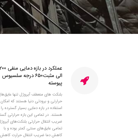
ﻋﻤﻠﮑﺮد در ﺑﺎزه دﻣﺎﯾﯽ ﻣﻨﻔﯽ 0
اﻟﯽ ﻣﺜﺒﺖ650 درﺟﻪ ﺳﻠﺴﯿﻮس
ﭘﯿﻮﺳﺘﻪ
ﺑﻠﻨﮑﺖ ﻫﺎی ﻣﻨﻌﻄﻒ آﯾﺮوژل ﺗﻨﻬﺎ ﻋﺎﯾﻖﻫا
ﺣﺮارﺗﯽ و ﺑﺮودﺗﯽ دﻧﯿﺎ ﻫﺴﺘﻨﺪ ﮐﻪ اﻣﮑﺎن
اﺳﺘﻔﺎده در ﺑﺎزه دﻣﺎﯾﯽ ﺑﺴﯿﺎر ﮔﺴﺘﺮده را د
ﻫﺴﺘﻨﺪ. در ﺗﻤﺎﻣﯽ اﯾﻦ ﺑﺎزه ﺣﺮارﺗﯽ ﮔﺴﺘ
ﺿﺮﯾﺐ اﻧﺘﻘﺎل ﺣﺮارﺗﯽ ﺑﻠﻨﮑﺖﻫﺎی آﯾﺮوژل
ﺗﻤﺎﻣﯽ ﻋﺎﯾﻖﻫﺎی ﺳﻨﺘﯽ ﮐﻤﺘﺮ ﺑﻮده و ﺑﺎ
ﮐﺎﻫﺶ دﻣﺎ ﺿﺮﯾﺐ اﻧﺘﻘﺎل ﺣﺮارت ﮐﺎﻫﺶ