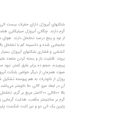
ﺑﻠﻨﮑﺘﻬﺎی آﯾﺮوژل دارای ﺣﻔﺮات ﺑﯿﺴﺖ اﻟﯽ 
ﮔﺮم دارﻧﺪ. ﭼﮕﺎﻟﯽ آﯾﺮوژل ﺳﯿﻠﯿﮑﺎﯾﯽ ﻫﺸﺖ
از ﻧﻮد و ﭘﻨﺞ درﺻﺪ ﺗﺨﻠﺨﻞ دارﻧﺪ. ﻫﻮای ﻣ
ﺟﺎﺑﺠﺎﯾﯽ ﺷﺪه و داﻧﺴﯿﺘﻪ ﮐﻢ ﺑﺎ ﺗﺨﻠﺨﻞ ﺑﺎﻻ
ﮐﺸﺸﯽ و ﻓﺸﺎری ﺑﻠﻨﮑﺘﻬﺎی آﯾﺮوژل ﺑﺴﯿﺎر ﺑﺎ
ﺑﺮوﻧﺪ. ﻗﺎﺑﻠﯿﺖ ﺑﺎز و ﺑﺴﺘﻪ ﮐﺮدن ﻣﺘﻌﺪد
ﭘﯿﭽﯿﺪه، ﺣﺠﻢ ده ﺑﺮاﺑﺮ ﻋﺎﯾﻖ ﮐﻤﺘﺮ، ﻧﺒﻮد
ﺻﻮت ﻫﻤﺰﻣﺎن از دﯾﮕﺮ ﺧﻮاص ﺑﻠﻨﮑﺖ آﯾﺮو
ﺮوژل از ﻧﺎﻧﻮذرات ﺑﻪ ﻫﻢ ﭘﯿﻮﺳﺘﻪ ﺗﺸﮑﯿﻞ 
آن در اﺑﻌﺎد ﻣﺰو 2اﻟﯽ
ﮔﺮم ﺑﺮ ﺳﺎﻧﺘﯿﻤﺘﺮ ﻣﮑﻌﺐ، ﻫﺪاﯾﺖ ﮔﺮﻣﺎﯾﯽ ﭘﺎ
ﭘﺎﯾﯿﻦ ﯾﮏ اﻟﯽ دو و ﻧﯿﺰ ﺛﺎﺑﺖ ﺷﮑﺴﺖ ﭘﺎﯾﯿ