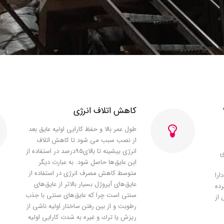
20
کاهش اتلاف انرژی
ﻃﻮل ﻋﻤﺮ ﺑﺎﻻ و ﺣﻔﻆ ﮐﺎراﯾﯽ اوﻟﯿﻪ ﻋﺎﯾﻖ ﺑﻌﺪ
از ﻧﺼﺐ ﺳﺒﺐ ﻣﯽ ﺷﻮد ﺗﺎ ﮐﺎﻫﺶ اﺗﻼف
اﻧﺮژی ﺑﯿﺸﯿﻨﻪ ﺗﺎ ﺑﺎﻻی95درﺻﺪ در اﺳﺘﻔﺎده از
ی
اﯾﻦ ﻋﺎﯾﻖﻫﺎ ﺣﺎﺻﻞ ﺷﻮد. ﺑﻪ ﻋﺒﺎرت دﯾﮕﺮ
ﻣﺘﻮﺳﻂ ﮐﺎﻫﺶ ﻣﺼﺮف اﻧﺮژی در اﺳﺘﻔﺎده از
ارا
ﻋﺎﯾﻖﻫای آﯾﺮوژل ﺑﺴﯿﺎر ﺑﺎﻻﺗﺮ از ﻋﺎﯾﻖﻫﺎی
ﺮده
ﺳﻨﺘﯽ اﺳﺖ ﭼﺮا ﮐﻪ ﻋﺎﯾﻖﻫﺎی ﺳﻨﺘﯽ ﺑﺎ ﺟﺬب
 از
رﻃﻮﺑﺖ و از ﺑﯿﻦ رﻓﺘﻦ ﺳﺎﺧﺘﺎر اوﻟﯿﻪ ﻧﺎﺷﯽ از
رﯾﺰش ﯾﺎ ﺗﺮك و ﻏﯿﺮه ﺑﻪ ﺷﺪت ﮐﺎراﯾﯽ اوﻟﯿﻪ