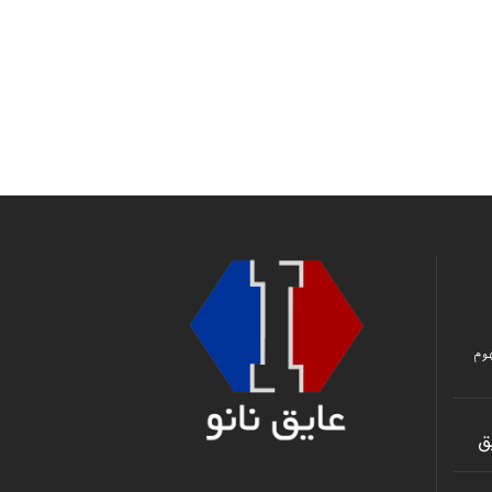
وم
ق
ﻋﺎﯾﻖ ﮐﺎری آﻧﻼﯾﻦ راﮐﺘﻮر اﺳﯿﺪ
ﻋﺎﯾﻖ ژاﮐﺘﯽ اﮔﺰاﺳﺖ ﻻﯾﻨﺮ ﺗﻮرﺑ